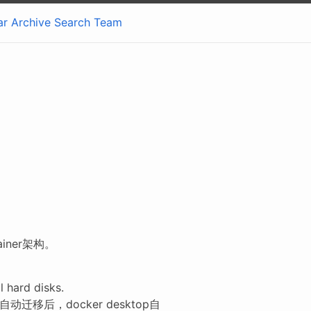
ar
Archive
Search
Team
tainer架构。
hard disks.
，自动迁移后，docker desktop自