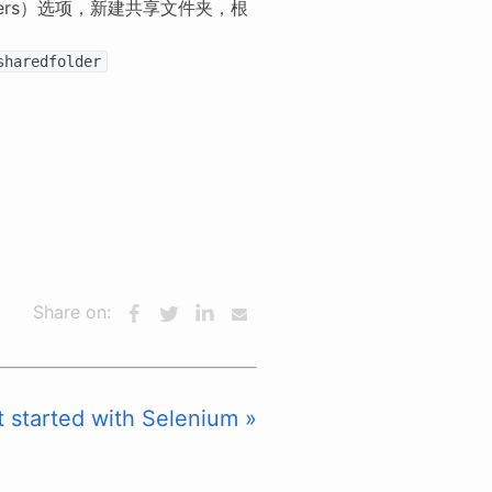
folders）选项，新建共享文件夹，根
sharedfolder
Share on:
 started with Selenium »