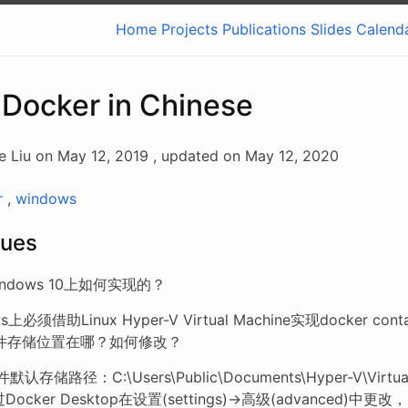
Home
Projects
Publications
Slides
Calend
 Docker in Chinese
e Liu on May 12, 2019 , updated on May 12, 2020
r
,
windows
sues
windows 10上如何实现的？
s上必须借助Linux Hyper-V Virtual Machine实现docker con
件存储位置在哪？如何修改？
默认存储路径：C:\Users\Public\Documents\Hyper-V\Virtual 
ocker Desktop在设置(settings)->高级(advanced)中更改