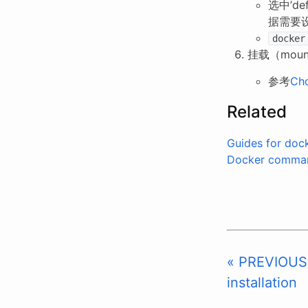
选中’d
据需要设
docker
挂载（mou
参考
Cho
Related
Guides for dock
Docker comman
« PREVIOUS:
installation