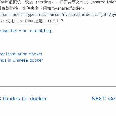
efault’虚拟机，设置（setting），打开共享文件夹（shared 
置好路径、文件夹名（例如mysharedfolder）
 run --mount type=bind,source=/mysharedfolder,target=/my
nt）使用
还是
？
--volume
--mount
ose the -v or –mount flag
.
er installation
docker
ds in Chinese
docker
 Guides for docker
NEXT: Get