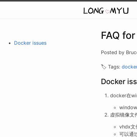
FAQ for
Docker issues
Posted by Bruc
🏷️ Tags:
docke
Docker is
docker在
window
虚拟镜像文
vhdx文件
可以通过D