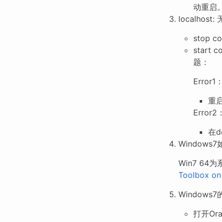
动重启
localhost:
stop co
star
题：
Error1：
重启
Error2：
在d
Windows
Win7 6
Toolbox o
Windows
打开Orac